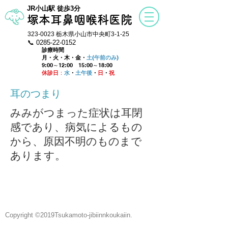
​JR小山駅 徒歩3分
塚本耳鼻咽喉科医院
323-0023
栃木県小山市中央町3-1-25
📞 0285-22
-
0152
診療時間
月・火・木・金・
土(午前のみ)
9:00～12:00
15:00～18:00
休診日
：
水
・
土午後
・
日
・
祝
​耳のつまり
​みみがつまった症状は耳閉
感であり、病気によるもの
から、原因不明のものまで
あります。
Copyright ©2019Tsukamoto-jibiinnkoukaiin.