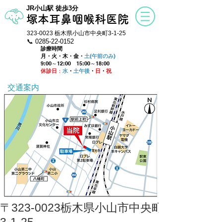
​JR小山駅 徒歩3分
塚本耳鼻咽喉科医院
323-0023
栃木県小山市中央町3-1-25
📞 0285-22
-
0152
診療時間
月・火・木・金・
土(午前のみ)
9:00～12:00
15:00～18:00
休診日
：
水
・
土午後
・
日
・
祝
​交通案内
〒323-0023栃木県小山市中央町