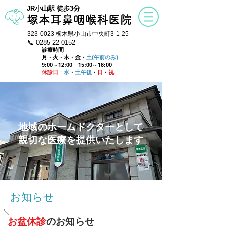
​JR小山駅 徒歩3分
塚本耳鼻咽喉科医院
323-0023
栃木県小山市中央町3-1-25
📞 0285-22
-
0152
診療時間
月・火・木・金・
土(午前のみ)
9:00～12:00
15:00～18:00
休診日
：
水
・
土午後
・
日
・
祝
地域のホームドクターとして
親切な​医療を提供いたします
​お知らせ
お盆休診
のお知らせ